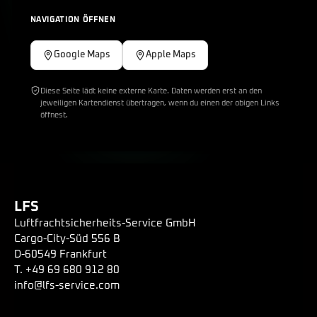
NAVIGATION ÖFFNEN
Google Maps
Apple Maps
Diese Seite lädt keine externe Karte. Daten werden erst an den
jeweiligen Kartendienst übertragen, wenn du einen der obigen Links
öffnest.
LFS
Luftfrachtsicherheits-Service GmbH
Cargo-City-Süd 556 B
D-60549 Frankfurt
T. +49 69 680 912 80
info@lfs-service.com